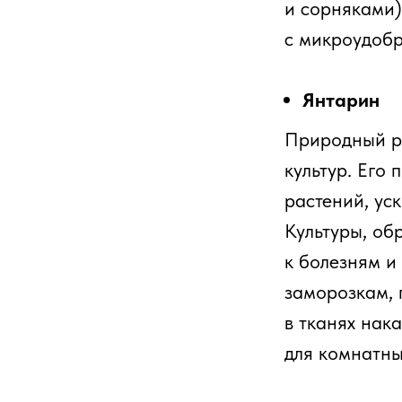
и сорняками)
с микроудобр
Янтарин
Природный ре
культур. Его
растений, ус
Культуры, об
к болезням и
заморозкам, 
в тканях нак
для комнатны