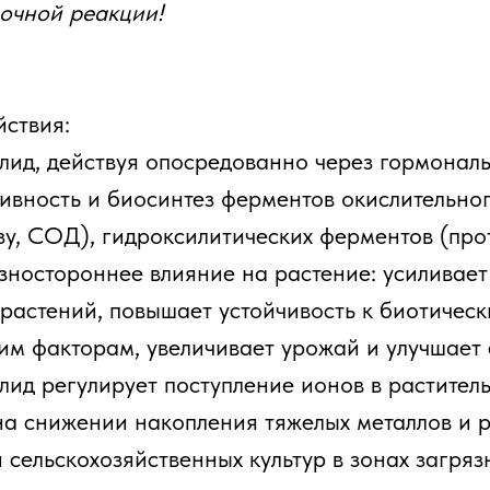
очной реакции!
ствия:
ид, действуя опосредованно через гормональ
тивность и биосинтез ферментов окислительно
у, СОД), гидроксилитических ферментов (про
зностороннее влияние на растение: усиливае
 растений, повышает устойчивость к биотичес
им факторам, увеличивает урожай и улучшает е
ид регулирует поступление ионов в раститель
на снижении накопления тяжелых металлов и 
сельскохозяйственных культур в зонах загряз