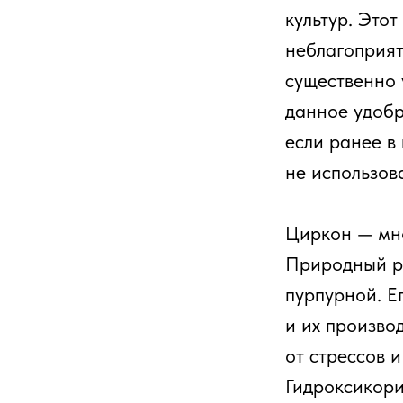
культур. Это
неблагоприят
существенно 
ие
данное удобр
если ранее в
ера
не использова
Циркон — мно
Природный ре
пурпурной. Е
и их произво
ей
от стрессов 
Гидроксикори