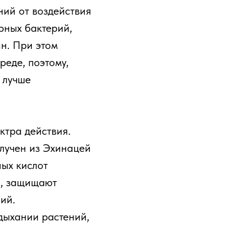
ний от воздействия
рных бактерий,
ян. При этом
еде, поэтому,
 лучше
тра действия.
лучен из Эхинацей
ных кислот
ы, защищают
ий.
дыхании растений,