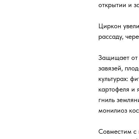
открытии и з
Циркон увели
рассаду, чер
Защищает от 
завязей, пло
культурах: ф
картофеля и 
гниль землян
монилиоз кост
Совместим с 