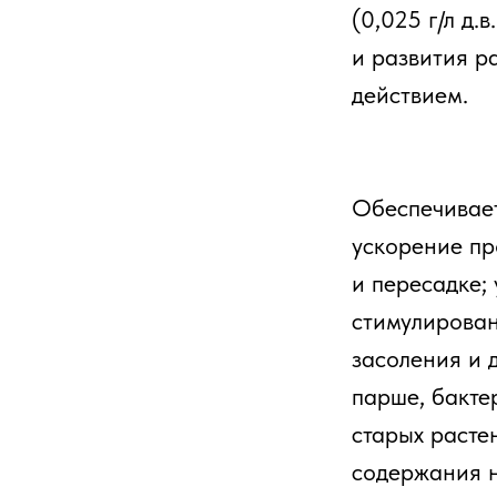
(0,025 г/л д.
и развития р
действием.
Обеспечивае
ускорение пр
и пересадке;
стимулирован
засоления и 
парше, бакте
старых расте
содержания н