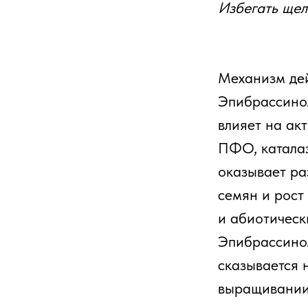
Избегать щел
Механизм дей
Эпибрассинол
влияет на ак
ПФО, каталаз
оказывает ра
семян и рост
и абиотическ
Эпибрассинол
сказывается 
выращивании 