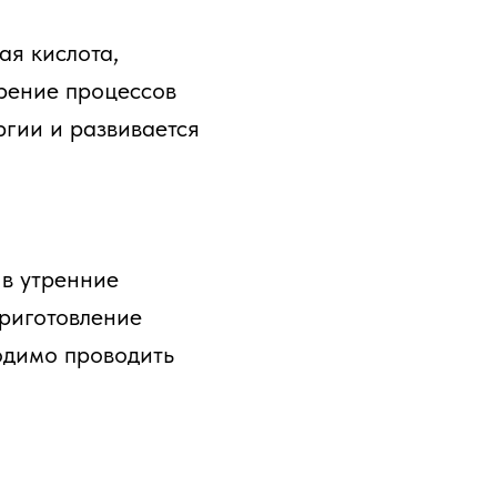
я кислота,
орение процессов
ргии и развивается
 в утренние
Приготовление
одимо проводить