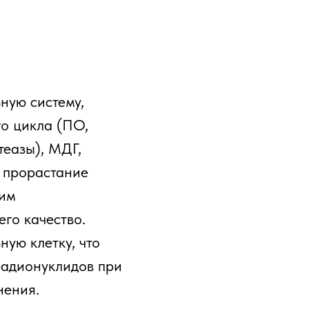
ную систему,
го цикла (ПО,
теазы), МДГ,
т прорастание
ким
го качество.
ную клетку, что
радионуклидов при
нения.