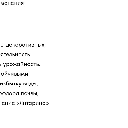
именения
но-декоративных
еятельность
ь урожайность.
стойчивыми
избытку воды,
офлора почвы,
нение «Янтарина»