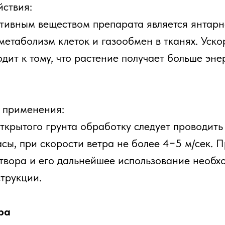
ствия:
ивным веществом препарата является янтарна
етаболизм клеток и газообмен в тканях. Уск
дит к тому, что растение получает больше эне
 применения:
открытого грунта обработку следует проводить
асы, при скорости ветра не более 4−5 м/сек. 
твора и его дальнейшее использование необх
струкции.
ра