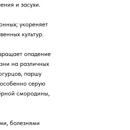
ения и засухи.
онных; укореняет
венных культур.
твращает опадение
езни на различных
огурцов, паршу
, особенно серую
чёрной смородины,
ми, болезнями