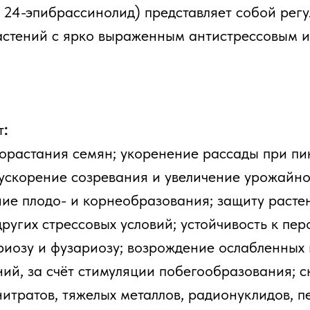
в. 24-эпибрассинолид) представляет собой рег
астений с ярко выраженным антистрессовым 
т
:
орастания семян; укоренение рассады при пи
 ускорение созревания и увеличение урожайно
ие плодо- и корнеобразования; защиту расте
других стрессовых условий; устойчивость к пер
риозу и фузариозу; возрождение ослабленных
ний, за счёт стимуляции побегообразования; 
итратов, тяжелых металлов, радионуклидов, п