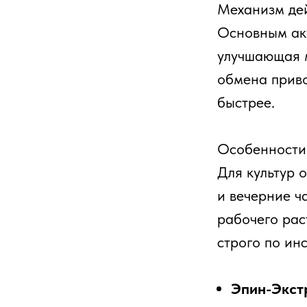
Механизм дей
Основным акт
улучшающая м
обмена приво
быстрее.
Особенности
Для культур 
и вечерние ч
рабочего рас
строго по ин
Эпин-Экст