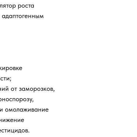
улятор роста
и адаптогенным
кировке
сти;
ний от заморозков,
оноспорозу,
 и омолаживание
снижение
естицидов.