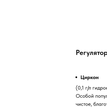
ков
Регулято
Циркон
(0,1 г/л гид
Особой попул
чистое, благ