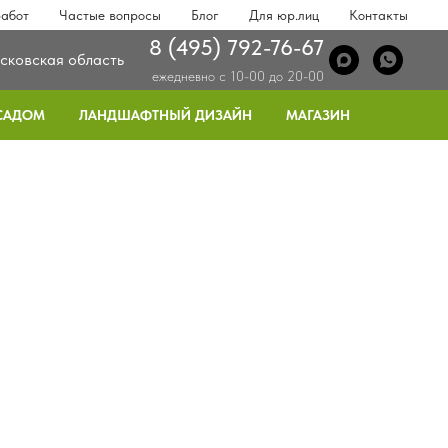
абот
Частые вопросы
Блог
Для юр.лиц
Контакты
8 (495) 792-76-67
сковская область
ежедневно с 10-00 до 20-00
 САДОМ
ЛАНДШАФТНЫЙ ДИЗАЙН
МАГАЗИН