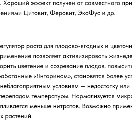
. Хороший эффект получен от совместного пр
ениями Цитовит, Феровит, ЭкоФус и др.
гулятор роста для плодово-ягодных и цветоч
 применение позволяет активизировать жизнед
корить цветение и созревание плодов, повысит
работанные «Янтарином», становятся более у
 неблагоприятным условиям — недостатку или 
перепадам температуры. Нормализуется микр
апливается меньше нитратов. Возможно приме
х растений.