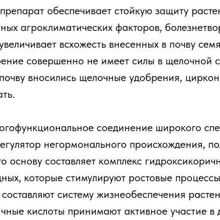
т препарат обеспечивает стойкую защиту расте
ных агроклиматических факторов, болезнетво
увеличивает всхожесть внесенных в почву сем
ение совершенно не имеет силы в щелочной ср
 почву вносились щелочные удобрения, циркон
ть.
гофункциональное соединение широкого спек
гулятор негормонального происхождения, по
го основу составляет комплекс гидроксикорич
дных, которые стимулируют ростовые процесс
и составляют систему жизнеобеспечения растен
чные кислоты принимают активное участие в 