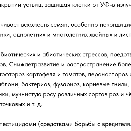
акрытии устьиц, защищая клетки от УФ-в излуч
чивает всхожесть семян, особенно некондици
енки, однолетних и многолетних хвойных и лист
биотических и абиотических стрессов, предо
дов. Снижаетразвитие и распространение бол
итофтороз картофеля и томатов, пероноспороз 
яблони, бактериоз, фузариоз, корневые гнили
ики, мучнистую росу различных сортов роз и 
очковых и т. д.
пестицидами (средствами борьбы с вредителя